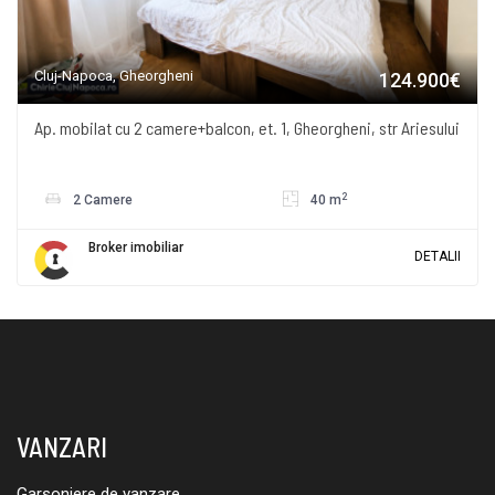
Cluj-Napoca, Gheorgheni
124.900€
Ap. mobilat cu 2 camere+balcon, et. 1, Gheorgheni, str Ariesului
2
2 Camere
40 m
Broker imobiliar
DETALII
VANZARI
Garsoniere de vanzare