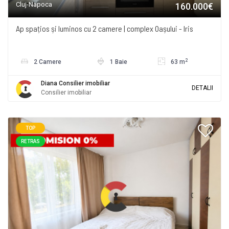
Cluj-Napoca
160.000€
Ap spațios și luminos cu 2 camere | complex Oașului - Iris
2
2 Camere
1 Baie
63 m
Diana Consilier imobiliar
DETALII
Consilier imobiliar
TOP
RETRAS