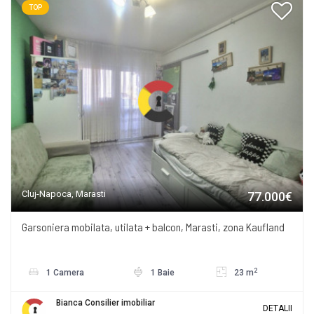
TOP
Cluj-Napoca, Marasti
77.000€
Garsoniera mobilata, utilata + balcon, Marasti, zona Kaufland
2
1 Camera
1 Baie
23 m
Bianca Consilier imobiliar
DETALII