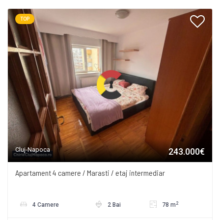
TOP
Cluj-Napoca
243.000€
Apartament 4 camere / Marasti / etaj intermediar
2
4 Camere
2 Bai
78 m