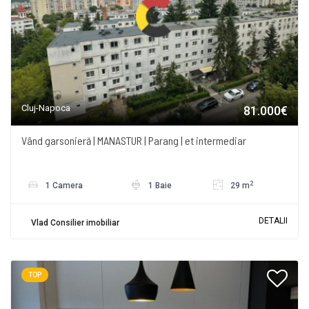
Cluj-Napoca
81.000€
Vând garsonieră | MANASTUR | Parang | et intermediar
2
1 Camera
1 Baie
29 m
DETALII
Vlad Consilier imobiliar
TOP