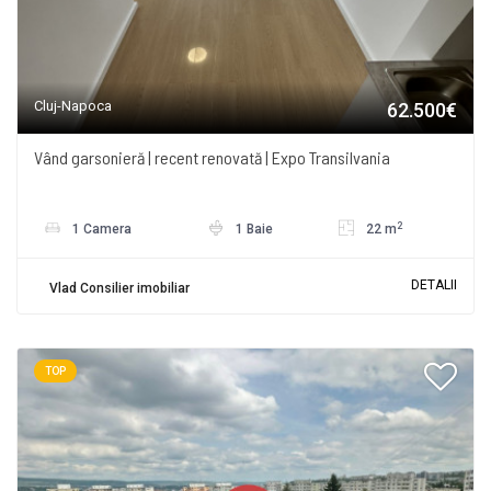
Cluj-Napoca
62.500€
Vând garsonieră | recent renovată | Expo Transilvania
2
1 Camera
1 Baie
22 m
DETALII
Vlad Consilier imobiliar
TOP