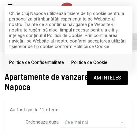
Chirie Cluj Napoca utilizează fişiere de tip cookie pentru a
personaliza și îmbunătăți experiența ta pe Website-ul
nostru. Înainte de a continua navigarea pe Website-ul
nostru te rugăm să aloci timpul necesar pentru a citi și
înțelege conținutul Politicii de Cookie. Prin continuarea
FILTREAZA
navigării pe Website-ul nostru confirmi acceptarea utilizării
fişierelor de tip cookie conform Politicii de Cookie.
Vanzare
Apartamente
Cluj-Napoca
Politica de Confidentialitate
Politica de Cookie
Apartamente de vanzare in Cluj-
AM INTELES
Napoca
Au fost gasite 12 oferte
Ordoneaza dupa
Cele mai noi