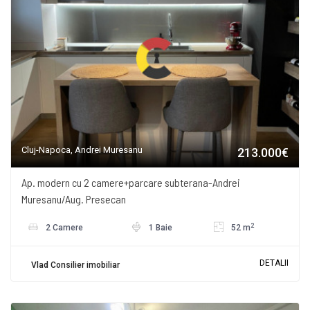
Cluj-Napoca, Andrei Muresanu
213.000€
Ap. modern cu 2 camere+parcare subterana-Andrei
Muresanu/Aug. Presecan
2
2 Camere
1 Baie
52 m
DETALII
Vlad Consilier imobiliar