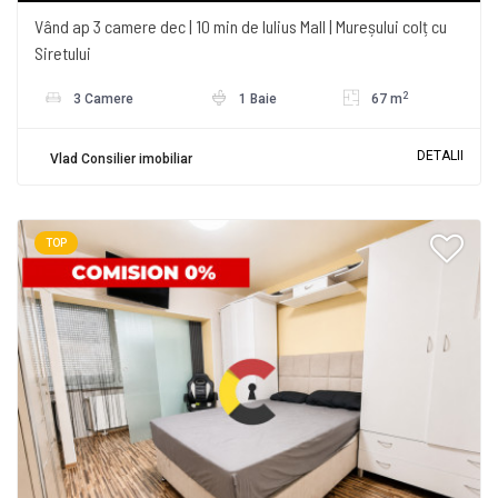
Vând ap 3 camere dec | 10 min de Iulius Mall | Mureșului colț cu
Siretului
2
3 Camere
1 Baie
67 m
DETALII
Vlad Consilier imobiliar
TOP