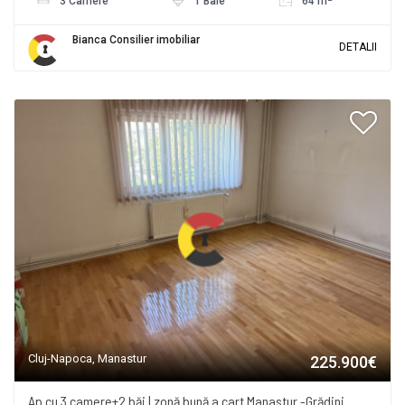
3 Camere
1 Baie
64 m
Bianca Consilier imobiliar
DETALII
Cluj-Napoca, Manastur
225.900€
Ap cu 3 camere+2 băi | zonă bună a cart Manastur -Grădini