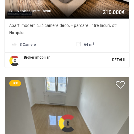
Cluj-Napoca, Intre Lacuri
210.000€
Apart. modern cu 3 camere deco. + parcare, Între lacuri, str
Nirajului
2
3 Camere
64 m
Broker imobiliar
DETALII
TOP