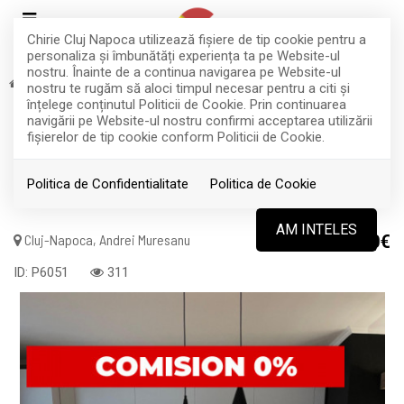
Chirie Cluj Napoca utilizează fişiere de tip cookie pentru a
personaliza și îmbunătăți experiența ta pe Website-ul
nostru. Înainte de a continua navigarea pe Website-ul
Vanzare
Apartamente
Cluj-Napoca
Andrei Muresanu
nostru te rugăm să aloci timpul necesar pentru a citi și
TOP
înțelege conținutul Politicii de Cookie. Prin continuarea
Ap. modern cu 2 camere+parcare
navigării pe Website-ul nostru confirmi acceptarea utilizării
fişierelor de tip cookie conform Politicii de Cookie.
subterana-Andrei Muresanu/Aug.
Presecan
Politica de Confidentialitate
Politica de Cookie
AM INTELES
Cluj-Napoca, Andrei Muresanu
213.000€
ID: P6051
311