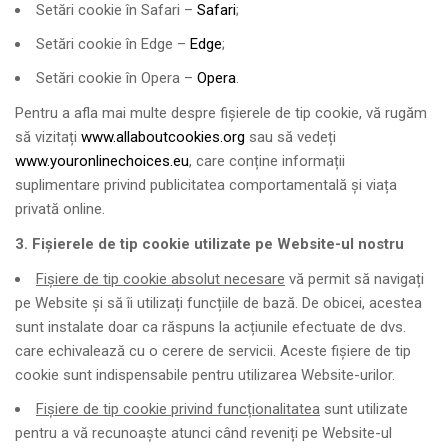
Setări cookie în Safari –
Safari
;
Setări cookie în Edge –
Edge
;
Setări cookie în Opera –
Opera
.
Pentru a afla mai multe despre fișierele de tip cookie, vă rugăm
să vizitați
www.allaboutcookies.org
sau să vedeți
www.youronlinechoices.eu
, care conține informații
suplimentare privind publicitatea comportamentală și viața
privată online.
3. Fișierele de tip cookie
utilizate pe Website-ul nostru
Fișiere de tip cookie absolut necesare
vă permit să navigați
pe Website și să îi utilizați funcțiile de bază. De obicei, acestea
sunt instalate doar ca răspuns la acțiunile efectuate de dvs.
care echivalează cu o cerere de servicii. Aceste fișiere de tip
cookie sunt indispensabile pentru utilizarea Website-urilor.
Fișiere de tip cookie privind funcționalitatea
sunt utilizate
pentru a vă recunoaște atunci când reveniți pe Website-ul