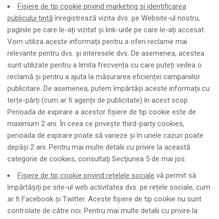
Fișiere de tip cookie privind marketing și identificarea
publicului țintă
înregistrează vizita dvs. pe Website-ul nostru,
paginile pe care le-ați vizitat și link-urile pe care le-ați accesat.
Vom utiliza aceste informații pentru a oferi reclame mai
relevante pentru dvs. și interesele dvs. De asemenea, acestea
sunt utilizate pentru a limita frecvența cu care puteți vedea o
reclamă și pentru a ajuta la măsurarea eficienței campaniilor
publicitare. De asemenea, putem împărtăși aceste informații cu
terțe-părți (cum ar fi agenții de publicitate) în acest scop.
Perioada de expirare a acestor fișiere de tip cookie este de
maximum 2 ani.
În ceea ce priveşte third-party cookies,
perioada de expirare poate să varieze şi în unele cazuri poate
depăşi 2 ani.
Pentru mai multe detalii cu privire la această
categorie de cookies, consultaţi Secţiunea 5 de mai jos.
Fișiere de tip cookie privind rețelele sociale
vă permit să
împărtășiți pe site-ul web activitatea dvs. pe rețele sociale, cum
ar fi Facebook și Twitter. Aceste fișiere de tip cookie nu sunt
controlate de către noi. Pentru mai multe detalii cu privire la