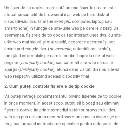
Un fișier de tip cookie reprezintă un mic fișier text care este
stocat și/sau citit de browserul dvs. web pe hard disk-ul
dispozitivului dvs. final (
de exemplu
, computer, laptop sau
smartphone) în funcție de site-urile web pe care le vizitați. De
asemenea, fișierele de tip cookie fac interacțiunea dvs. cu site-
urile web mai sigură și mai rapidă, deoarece acestea își pot
aminti preferințele dvs. (
de exemplu
, autentificare, limbă),
trimițând informațiile pe care le conțin înapoi la site-ul web
originar (
first-party
cookie
) sau către alt site web căruia le
aparțin (
third-party cookie
), atunci când vizitați din nou site-ul
web respectiv utilizând același dispozitiv final.
2. Cum puteţi controla fişierele de tip cookie
Vă puteți retrage consimțământul privind fișierele de tip cookie
în orice moment. În acest scop, puteţi să blocaţi sau eliminaţi
fişierele cookie fie prin intermediul setărilor browserului dvs.
web sau prin utilizarea unor software-uri puse la dispoziţie de
terți, sau urmând instrucţiunile specifice pentru categoriile de