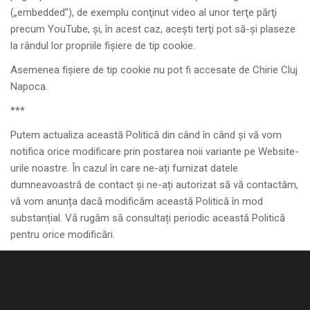
(„embedded”), de exemplu conţinut video al unor terţe părţi
precum YouTube, şi, în acest caz, aceşti terţi pot să-şi plaseze
la rândul lor propriile fişiere de tip cookie.
Asemenea fişiere de tip cookie nu pot fi accesate de Chirie Cluj
Napoca.
***
Putem actualiza această Politică din când în când și vă vom
notifica orice modificare prin postarea noii variante pe Website-
urile noastre. În cazul în care ne-ați furnizat datele
dumneavoastră de contact și ne-ați autorizat să vă contactăm,
vă vom anunța dacă modificăm această Politică în mod
substanțial. Vă rugăm să consultați periodic această Politică
pentru orice modificări.