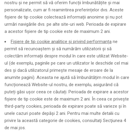
nostru și ne permit să vă oferim funcții îmbunătățite și mai
personalizate, cum ar fi reamintirea preferințelor dvs. Aceste
fișiere de tip cookie colectează informații anonime și nu pot
urmări navigările dvs. pe alte site-uri web. Perioada de expirare
a acestor fișiere de tip cookie este de maximum 2 ani.
Fișiere de tip cookie analitice și privind performanța
ne
permit să recunoaștem și să numărăm utilizatorii și să
colectăm informații despre modul în care este utilizat Website-
ul (de exemplu, paginile pe care un utilizator le deschide cel mai
des și dacă utilizatorul primește mesaje de eroare de la
anumite pagini). Aceasta ne ajută să îmbunătățim modul în care
funcționează Website-ul nostru, de exemplu, asigurând că
puteți găsi ușor ceea ce căutați. Perioada de expirare a acestor
fișiere de tip cookie este de maximum 2 ani.
În ceea ce priveşte
third-party cookies, perioada de expirare poate să varieze şi în
unele cazuri poate depăşi 2 ani.
Pentru mai multe detalii cu
privire la această categorie de cookies, consultaţi Secţiunea 4
de mai jos.