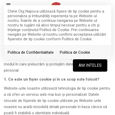
Chirie Cluj Napoca utilizează fişiere de tip cookie pentru a
personaliza și îmbunătăți experiența ta pe Website-ul
nostru. Înainte de a continua navigarea pe Website-ul
nostru te rugăm să aloci timpul necesar pentru a citi și
POLITICĂ PRIVIND FIȘIERELE DE TIP
înțelege conținutul Politicii de Cookie. Prin continuarea
navigării pe Website-ul nostru confirmi acceptarea utilizării
COOKIE
fişierelor de tip cookie conform Politicii de Cookie.
Chirie Cluj Napoca
în calitate de operator de date vă
Politica de Confidentialitate
Politica de Cookie
transmitem această Notă de informare pentru a vă explica
modul în care prelucrăm și protejăm datele cu caracter
AM INTELES
personal.
1. Ce este un fişier cookie şi în ce scop este folosit?
Website-urile noastre utilizează tehnologia de tip cookie pentru
a vă oferi un serviciu web mai bun și personalizat. Datele
stocate de fișierele de tip cookie utilizate pe Website-urile
noastre nu arată niciodată detalii personale în baza cărora să
poată fi stabilită o identitate individuală.