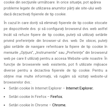
cookie din secţiunile următoare. In orice situaţie, pot apărea
probleme legate de utilizarea anumitor părți ale site-ului web
dacă dezactivaţi fişierele de tip cookie.
În cazul în care doriți să eliminați fișierele de tip cookie stocate
pe dispozitivele dvs. și să configurați browserul dvs. web astfel
încât să refuze fișiere de tip cookie, puteți să utilizați setările
privind preferințele din browser-ul dvs. web. De obicei, puteți
găsi setările de navigare referitoare la fișiere de tip cookie în
meniurile „Opțiuni”, „Instrumente” sau „Preferințe” din browserul
web pe care îl utilizați pentru a accesa Website-urile noastre. În
funcție de browserele web existente, pot fi utilizate mijloace
diverse pentru a dezactiva fișierele de tip cookie. Pentru a
obține mai multe informații, vă rugăm să vizitați website-ul
browserelor dvs.:
Setări cookie în Internet Explorer –
Internet Explorer
;
Setări cookie în Firefox –
Firefox
;
Setări cookie în Chrome –
Chrome
;