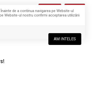
CEREREA TA
OFERTA TA
0
. Înainte de a continua navigarea pe Website-ul
 pe Website-ul nostru confirmi acceptarea utilizării
ROPRIETAR?
CONTACT
OREAZĂ CU NOI!
AM INTELES
vs!