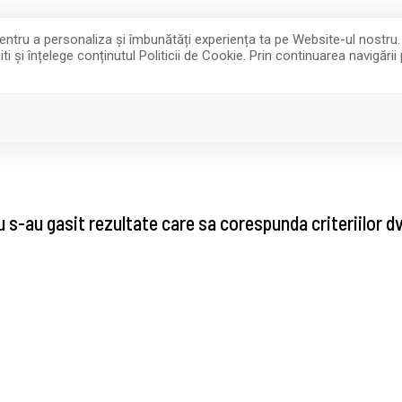
 pentru a personaliza și îmbunătăți experiența ta pe Website-ul nostru
i și înțelege conținutul Politicii de Cookie. Prin continuarea navigării
VANZARI
INCHIRIERI
P
COLAB
 s-au gasit rezultate care sa corespunda criteriilor d