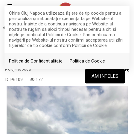
Chirie Cluj Napoca utilizează fişiere de tip cookie pentru a
personaliza și îmbunătăți experiența ta pe Website-ul
nostru. Înainte de a continua navigarea pe Website-ul
Vanzare
Apartamente
Cluj-Napoca
nostru te rugăm să aloci timpul necesar pentru a citi și
TOP
înțelege conținutul Politicii de Cookie. Prin continuarea
Vând garsonieră | MANASTUR |
navigării pe Website-ul nostru confirmi acceptarea utilizării
fişierelor de tip cookie conform Politicii de Cookie.
Parang | et intermediar
Politica de Confidentialitate
Politica de Cookie
Cluj-Napoca
81.000€
AM INTELES
ID: P6109
172