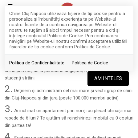
Chirie Cluj Napoca utilizează fişiere de tip cookie pentru a
personaliza și îmbunătăți experiența ta pe Website-ul
nostru. Înainte de a continua navigarea pe Website-ul
nostru te rugăm să aloci timpul necesar pentru a citi și
înțelege conținutul Politicii de Cookie. Prin continuarea
Esti proprietar? Colaboreaza cu noi!
navigării pe Website-ul nostru confirmi acceptarea utilizării
fişierelor de tip cookie conform Politicii de Cookie.
1.
Politica de Confidentialitate
Politica de Cookie
Avem o baza diversificată de clienți stabili care iși caută
chirie prin noi, de la persoane angajate, IT-iști, familii, până la
studenți străini.
AM INTELES
2.
Deținem și administrăm cel mai mare și vechi grup de chirii
din Cluj-Napoca și din țara (peste 100.000 membri activi)
3.
Ai închiriat un apartament prin noi și au plecat chiriașii mai
repede de 6 luni? Te ajutăm să reinchiririezi imobilul cu 0 costuri
din partea ta!
4.