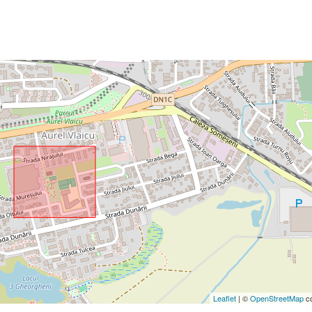
Leaflet
| ©
OpenStreetMap
co