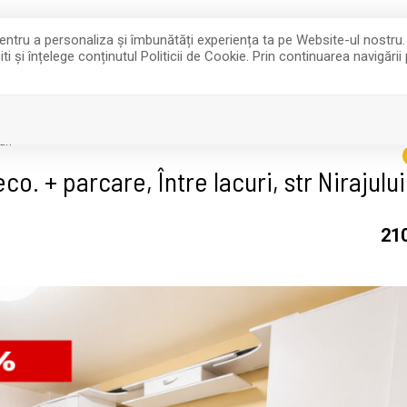
 pentru a personaliza și îmbunătăți experiența ta pe Website-ul nostru
i și înțelege conținutul Politicii de Cookie. Prin continuarea navigării
VANZARI
INCHIRIERI
P
COLAB
uri
. + parcare, Între lacuri, str Nirajului
21