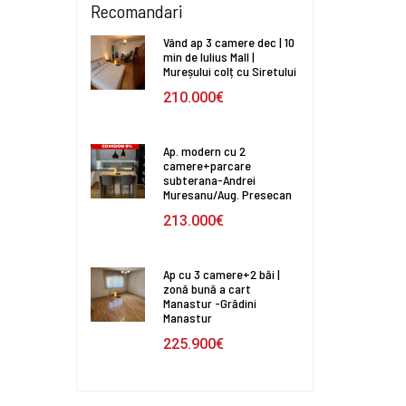
Recomandari
Vând ap 3 camere dec | 10
min de Iulius Mall |
Mureșului colț cu Siretului
210.000€
Ap. modern cu 2
camere+parcare
subterana-Andrei
Muresanu/Aug. Presecan
213.000€
Ap cu 3 camere+2 băi |
zonă bună a cart
Manastur -Grădini
Manastur
225.900€