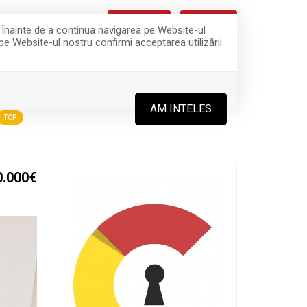
CEREREA TA
OFERTA TA
0
. Înainte de a continua navigarea pe Website-ul
 pe Website-ul nostru confirmi acceptarea utilizării
ROPRIETAR?
CONTACT
OREAZĂ CU NOI!
AM INTELES
TOP
0.000€