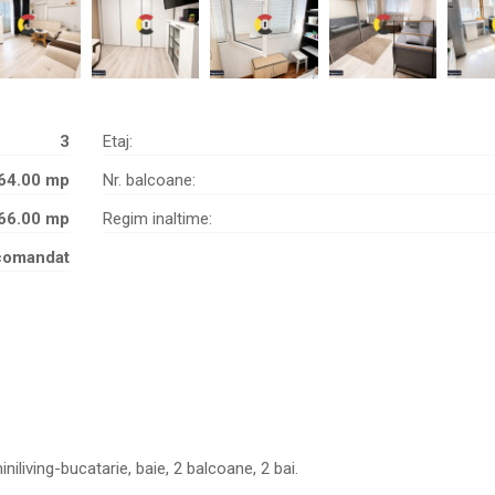
3
Etaj:
64.00 mp
Nr. balcoane:
66.00 mp
Regim inaltime:
comandat
iving-bucatarie, baie, 2 balcoane, 2 bai.