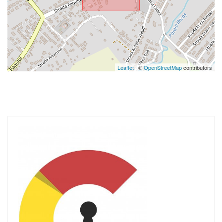
Leaflet
| ©
OpenStreetMap
contributors