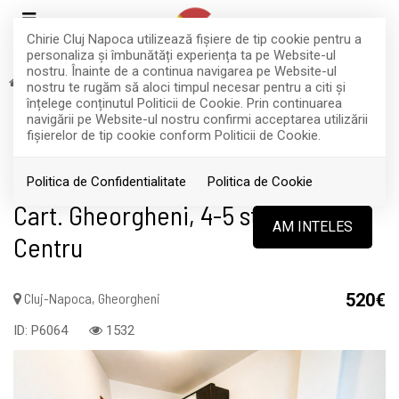
Chirie Cluj Napoca utilizează fişiere de tip cookie pentru a
personaliza și îmbunătăți experiența ta pe Website-ul
nostru. Înainte de a continua navigarea pe Website-ul
Inchiriere
Apartamente
Cluj-Napoca
Gheorgheni
nostru te rugăm să aloci timpul necesar pentru a citi și
RETRAS
înțelege conținutul Politicii de Cookie. Prin continuarea
navigării pe Website-ul nostru confirmi acceptarea utilizării
Acest anunt nu mai este activ !
fişierelor de tip cookie conform Politicii de Cookie.
Apartament cu 3 camere+balcon,
Politica de Confidentialitate
Politica de Cookie
Cart. Gheorgheni, 4-5 statii de
AM INTELES
Centru
Cluj-Napoca, Gheorgheni
520€
ID: P6064
1532