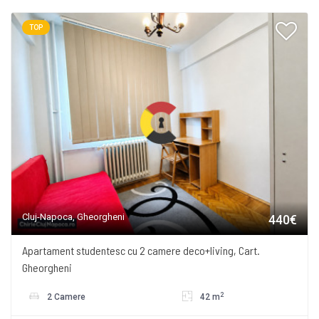
TOP
Cluj-Napoca, Gheorgheni
440€
Apartament studentesc cu 2 camere deco+living, Cart.
Gheorgheni
2
2 Camere
42 m