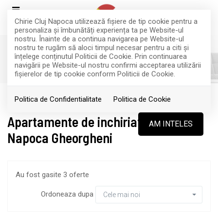
Chirie Cluj Napoca utilizează fişiere de tip cookie pentru a
personaliza și îmbunătăți experiența ta pe Website-ul
nostru. Înainte de a continua navigarea pe Website-ul
nostru te rugăm să aloci timpul necesar pentru a citi și
înțelege conținutul Politicii de Cookie. Prin continuarea
FILTREAZA
navigării pe Website-ul nostru confirmi acceptarea utilizării
fişierelor de tip cookie conform Politicii de Cookie.
Inchiriere
Apartamente
Cluj-Napoca
Politica de Confidentialitate
Politica de Cookie
Apartamente de inchiriat in Cluj-
AM INTELES
Napoca Gheorgheni
Au fost gasite 3 oferte
Ordoneaza dupa
Cele mai noi