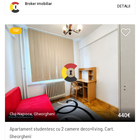
Broker imobiliar
DETALII
TOP
Cluj-Napoca, Gheorgheni
440€
Apartament studentesc cu 2 camere deco+living, Cart.
Gheorgheni