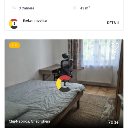
2
3 Camere
42 m
Broker imobiliar
DETALII
TOP
Cluj-Napoca, Gheorgheni
700€