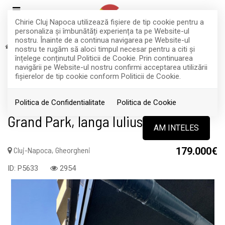
Chirie Cluj Napoca utilizează fişiere de tip cookie pentru a
personaliza și îmbunătăți experiența ta pe Website-ul
nostru. Înainte de a continua navigarea pe Website-ul
Vanzare
Apartamente
Cluj-Napoca
Gheorgheni
nostru te rugăm să aloci timpul necesar pentru a citi și
RETRAS
înțelege conținutul Politicii de Cookie. Prin continuarea
navigării pe Website-ul nostru confirmi acceptarea utilizării
Acest anunt nu mai este activ !
fişierelor de tip cookie conform Politicii de Cookie.
Apart. modern cu 2 camere+terasa,
Politica de Confidentialitate
Politica de Cookie
Grand Park, langa Iulius, garaj
AM INTELES
Cluj-Napoca, Gheorgheni
179.000€
ID: P5633
2954