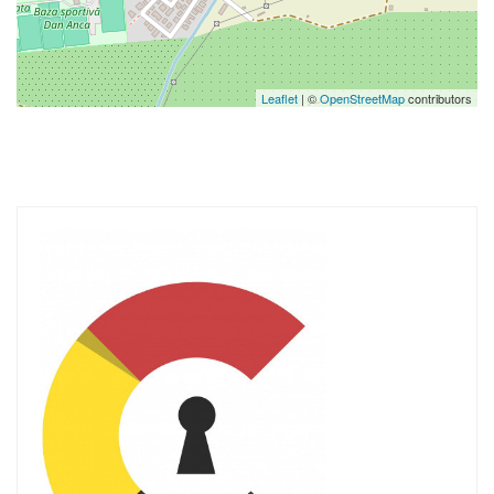
Leaflet
| ©
OpenStreetMap
contributors