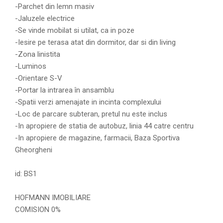
-Parchet din lemn masiv
-Jaluzele electrice
-Se vinde mobilat si utilat, ca in poze
-Iesire pe terasa atat din dormitor, dar si din living
-Zona linistita
-Luminos
-Orientare S-V
-Portar la intrarea în ansamblu
-Spatii verzi amenajate in incinta complexului
-Loc de parcare subteran, pretul nu este inclus
-In apropiere de statia de autobuz, linia 44 catre centru
-In apropiere de magazine, farmacii, Baza Sportiva
Gheorgheni
id: BS1
HOFMANN IMOBILIARE
COMISION 0%