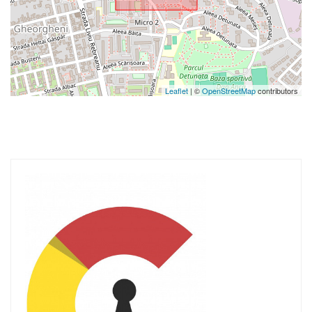
Leaflet
| ©
OpenStreetMap
contributors