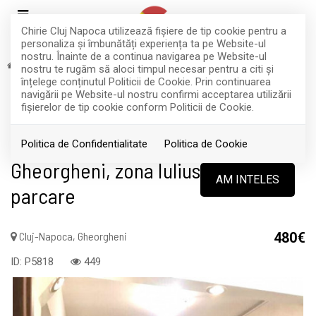
Chirie Cluj Napoca utilizează fişiere de tip cookie pentru a
personaliza și îmbunătăți experiența ta pe Website-ul
nostru. Înainte de a continua navigarea pe Website-ul
Inchiriere
Apartamente
Cluj-Napoca
Gheorgheni
nostru te rugăm să aloci timpul necesar pentru a citi și
RETRAS
înțelege conținutul Politicii de Cookie. Prin continuarea
navigării pe Website-ul nostru confirmi acceptarea utilizării
Acest anunt nu mai este activ !
fişierelor de tip cookie conform Politicii de Cookie.
Apartament cu 2 camere si balcon,
Politica de Confidentialitate
Politica de Cookie
Gheorgheni, zona Iulius Mall,
AM INTELES
parcare
Cluj-Napoca, Gheorgheni
480€
ID: P5818
449