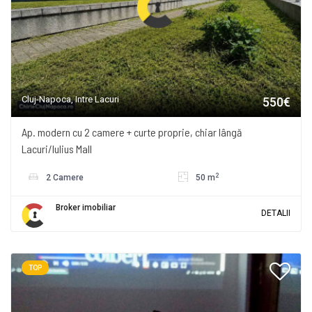
Cluj-Napoca, Intre Lacuri
550€
Ap. modern cu 2 camere + curte proprie, chiar lângă
Lacuri/Iulius Mall
2
2 Camere
50 m
Broker imobiliar
DETALII
TOP