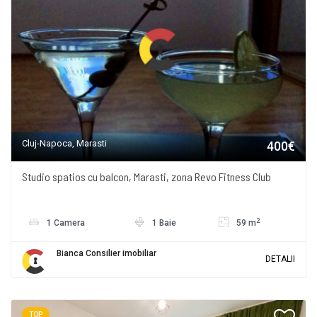
Cluj-Napoca, Marasti
400€
Studio spatios cu balcon, Marasti, zona Revo Fitness Club
2
1 Camera
1 Baie
59 m
Bianca Consilier imobiliar
DETALII
TOP