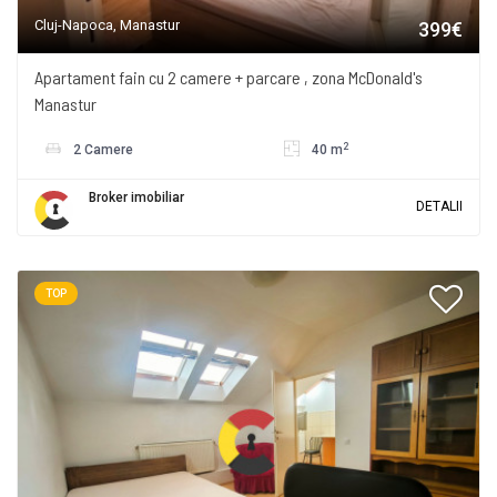
Cluj-Napoca, Manastur
399€
Apartament fain cu 2 camere + parcare , zona McDonald's
Manastur
2
2 Camere
40 m
Broker imobiliar
DETALII
TOP