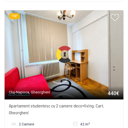
TOP
Cluj-Napoca, Gheorgheni
440€
Apartament studentesc cu 2 camere deco+living, Cart.
Gheorgheni
2
2 Camere
42 m