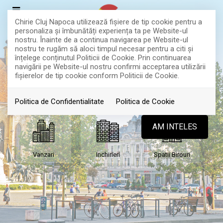
Chirie Cluj Napoca utilizează fişiere de tip cookie pentru a
personaliza și îmbunătăți experiența ta pe Website-ul
nostru. Înainte de a continua navigarea pe Website-ul
nostru te rugăm să aloci timpul necesar pentru a citi și
înțelege conținutul Politicii de Cookie. Prin continuarea
CAUTATI DUPA TIP DE
navigării pe Website-ul nostru confirmi acceptarea utilizării
fişierelor de tip cookie conform Politicii de Cookie.
PROPRIETATE
Politica de Confidentialitate
Politica de Cookie
AM INTELES
Vanzari
Inchirieri
Spatii Birouri