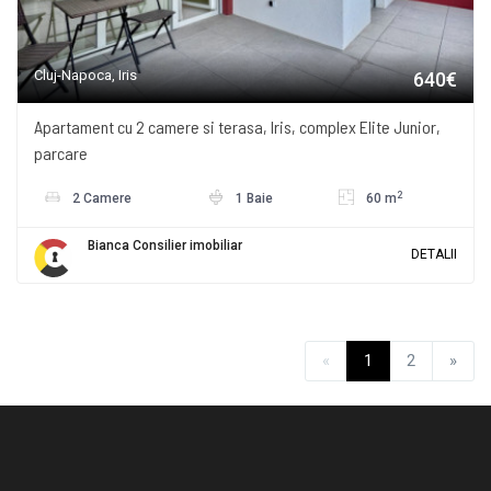
Cluj-Napoca, Iris
640€
Apartament cu 2 camere si terasa, Iris, complex Elite Junior,
parcare
2
2 Camere
1 Baie
60 m
Bianca Consilier imobiliar
DETALII
«
1
2
»