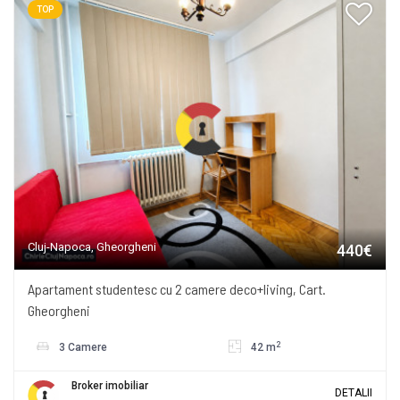
TOP
Cluj-Napoca, Gheorgheni
440€
Apartament studentesc cu 2 camere deco+living, Cart.
Gheorgheni
2
3 Camere
42 m
Broker imobiliar
DETALII