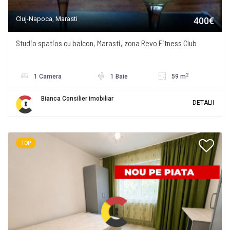
Cluj-Napoca, Marasti
400€
Studio spatios cu balcon, Marasti, zona Revo Fitness Club
2
1 Camera
1 Baie
59 m
Bianca Consilier imobiliar
DETALII
TOP