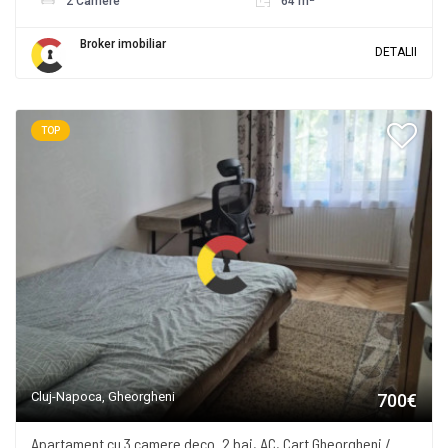
2 Camere
64 m
Broker imobiliar
DETALII
TOP
Cluj-Napoca, Gheorgheni
700€
Apartament cu 3 camere deco. 2 bai, AC, Cart Gheorgheni /