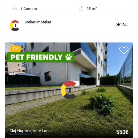
2
1 Camera
35 m
Broker imobiliar
DETALII
TOP
Cluj-Napoca, Intre Lacuri
550€