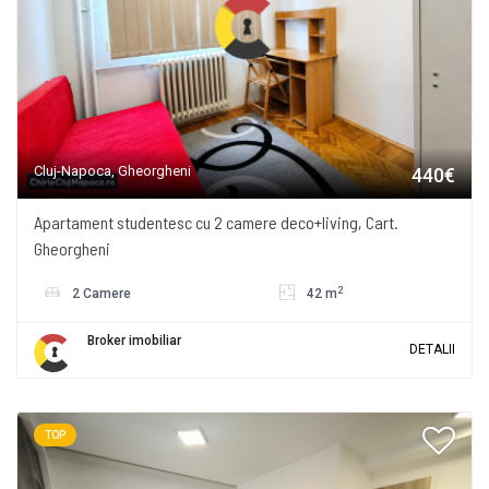
Cluj-Napoca, Gheorgheni
440€
Apartament studentesc cu 2 camere deco+living, Cart.
Gheorgheni
2
2 Camere
42 m
Broker imobiliar
DETALII
TOP