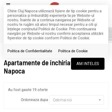
Chirie Cluj Napoca utilizează fişiere de tip cookie pentru a
personaliza și îmbunătăți experiența ta pe Website-ul
nostru. Înainte de a continua navigarea pe Website-ul
nostru te rugăm să aloci timpul necesar pentru a citi și
înțelege conținutul Politicii de Cookie. Prin continuarea
FILTREAZA
navigării pe Website-ul nostru confirmi acceptarea utilizării
fişierelor de tip cookie conform Politicii de Cookie.
Inchiriere
Apartamente
Politica de Confidentialitate
Politica de Cookie
Apartamente de inchiriat in Cluj-
AM INTELES
Napoca
Au fost gasite 19 oferte
Ordoneaza dupa
Cele mai noi