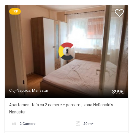
TOP
Cluj-Napoca, Manastur
399€
Apartament fain cu 2 camere + parcare , zona McDonald's
Manastur
2
2 Camere
40 m