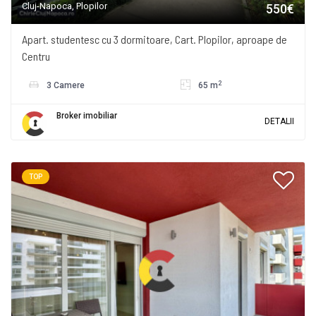
Cluj-Napoca, Plopilor
550€
Apart. studentesc cu 3 dormitoare, Cart. Plopilor, aproape de
Centru
2
3 Camere
65 m
Broker imobiliar
DETALII
TOP