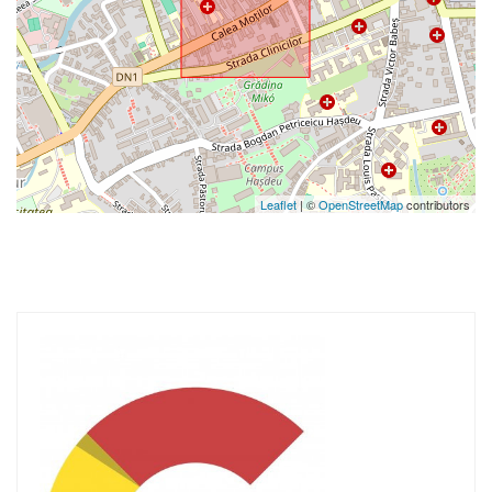
Leaflet
| ©
OpenStreetMap
contributors