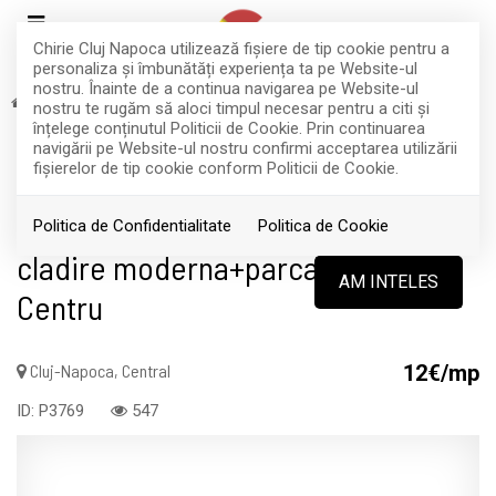
Chirie Cluj Napoca utilizează fişiere de tip cookie pentru a
personaliza și îmbunătăți experiența ta pe Website-ul
nostru. Înainte de a continua navigarea pe Website-ul
Inchiriere
Spatii comerciale
Cluj-Napoca
Central
nostru te rugăm să aloci timpul necesar pentru a citi și
EXCLUSIVITATE
RETRAS
înțelege conținutul Politicii de Cookie. Prin continuarea
navigării pe Website-ul nostru confirmi acceptarea utilizării
Acest anunt nu mai este activ !
fişierelor de tip cookie conform Politicii de Cookie.
Spatii la cheie ptr IT sau gym,
Politica de Confidentialitate
Politica de Cookie
cladire moderna+parcari, fix in
AM INTELES
Centru
Cluj-Napoca, Central
12€/mp
ID: P3769
547