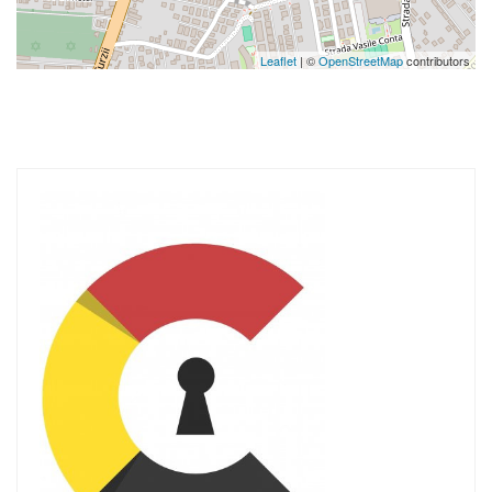
Leaflet
| ©
OpenStreetMap
contributors