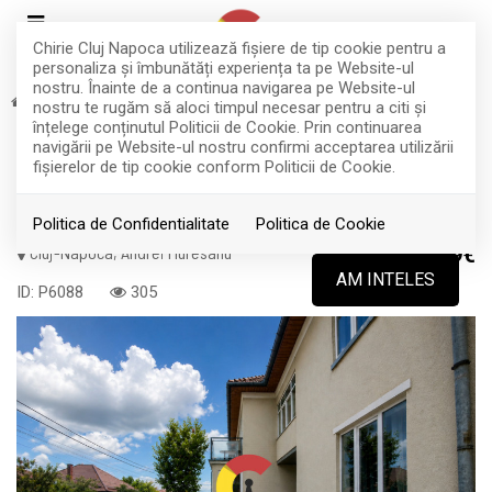
Chirie Cluj Napoca utilizează fişiere de tip cookie pentru a
personaliza și îmbunătăți experiența ta pe Website-ul
nostru. Înainte de a continua navigarea pe Website-ul
Inchiriere
Spatii birouri
Cluj-Napoca
Andrei Muresanu
nostru te rugăm să aloci timpul necesar pentru a citi și
TOP
înțelege conținutul Politicii de Cookie. Prin continuarea
Casa spatioasa, destinatie flexibila,
navigării pe Website-ul nostru confirmi acceptarea utilizării
fişierelor de tip cookie conform Politicii de Cookie.
3 parcari, Cart Andrei Muresanu
Politica de Confidentialitate
Politica de Cookie
Cluj-Napoca, Andrei Muresanu
999€
AM INTELES
ID: P6088
305