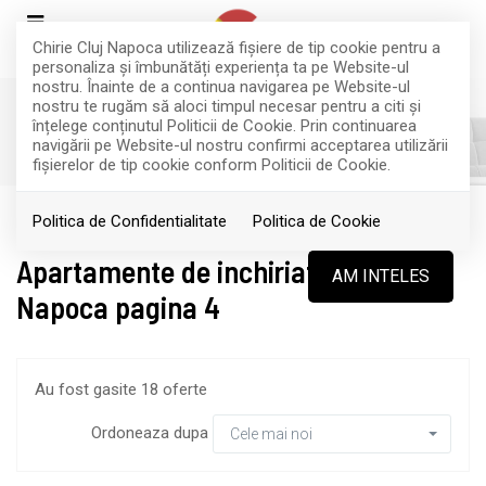
Chirie Cluj Napoca utilizează fişiere de tip cookie pentru a
personaliza și îmbunătăți experiența ta pe Website-ul
nostru. Înainte de a continua navigarea pe Website-ul
nostru te rugăm să aloci timpul necesar pentru a citi și
înțelege conținutul Politicii de Cookie. Prin continuarea
FILTREAZA
navigării pe Website-ul nostru confirmi acceptarea utilizării
fişierelor de tip cookie conform Politicii de Cookie.
Inchiriere
Apartamente
Politica de Confidentialitate
Politica de Cookie
Apartamente de inchiriat in Cluj-
AM INTELES
Napoca pagina 4
Au fost gasite 18 oferte
Ordoneaza dupa
Cele mai noi