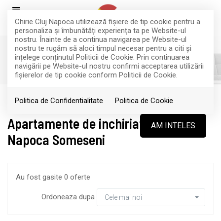
Chirie Cluj Napoca utilizează fişiere de tip cookie pentru a
personaliza și îmbunătăți experiența ta pe Website-ul
nostru. Înainte de a continua navigarea pe Website-ul
nostru te rugăm să aloci timpul necesar pentru a citi și
înțelege conținutul Politicii de Cookie. Prin continuarea
FILTREAZA
navigării pe Website-ul nostru confirmi acceptarea utilizării
fişierelor de tip cookie conform Politicii de Cookie.
Inchiriere
Apartamente
Cluj-Napoca
Politica de Confidentialitate
Politica de Cookie
Apartamente de inchiriat in Cluj-
AM INTELES
Napoca Someseni
Au fost gasite 0 oferte
Ordoneaza dupa
Cele mai noi