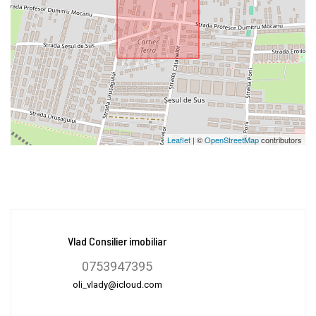
Leaflet
| ©
OpenStreetMap
contributors
Vlad Consilier imobiliar
0753947395
oli_vlady@icloud.com