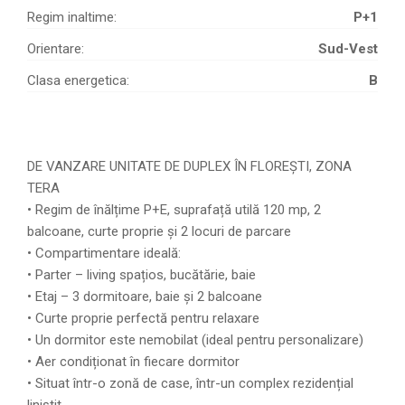
Regim inaltime:
P+1
Orientare:
Sud-Vest
Clasa energetica:
B
DE VANZARE UNITATE DE DUPLEX ÎN FLOREȘTI, ZONA
TERA
• Regim de înălțime P+E, suprafață utilă 120 mp, 2
balcoane, curte proprie și 2 locuri de parcare
• Compartimentare ideală:
• Parter – living spațios, bucătărie, baie
• Etaj – 3 dormitoare, baie și 2 balcoane
• Curte proprie perfectă pentru relaxare
• Un dormitor este nemobilat (ideal pentru personalizare)
• Aer condiționat în fiecare dormitor
• Situat într-o zonă de case, într-un complex rezidențial
liniștit