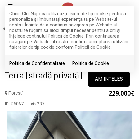
Chirie Cluj Napoca utilizează fişiere de tip cookie pentru a
personaliza și îmbunătăți experiența ta pe Website-ul
nostru. Înainte de a continua navigarea pe Website-ul
Vanzare
Case
Floresti
nostru te rugăm să aloci timpul necesar pentru a citi și
RETRAS
înțelege conținutul Politicii de Cookie. Prin continuarea
navigării pe Website-ul nostru confirmi acceptarea utilizării
Acest anunt nu mai este activ !
fişierelor de tip cookie conform Politicii de Cookie.
Unitate locativă | Florești | zona
Politica de Confidentialitate
Politica de Cookie
Terra | stradă privată |
AM INTELES
Floresti
229.000€
ID: P6067
237