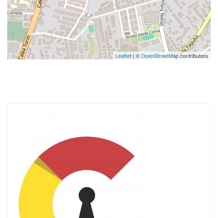
Leaflet
| ©
OpenStreetMap
contributors