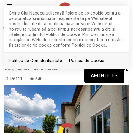
Chirie Cluj Napoca utilizează fişiere de tip cookie pentru a
personaliza și îmbunătăți experiența ta pe Website-ul
nostru. Înainte de a continua navigarea pe Website-ul
Inchiriere
Case
Cluj-Napoca
Andrei Muresanu
nostru te rugăm să aloci timpul necesar pentru a citi și
înțelege conținutul Politicii de Cookie. Prin continuarea
Casa spatioasa, destinatie flexibila,
navigării pe Website-ul nostru confirmi acceptarea utilizării
fişierelor de tip cookie conform Politicii de Cookie.
3 parcari, Cart Andrei Muresanu
Politica de Confidentialitate
Politica de Cookie
Cluj-Napoca, Andrei Muresanu
999€
AM INTELES
ID: P6111
640