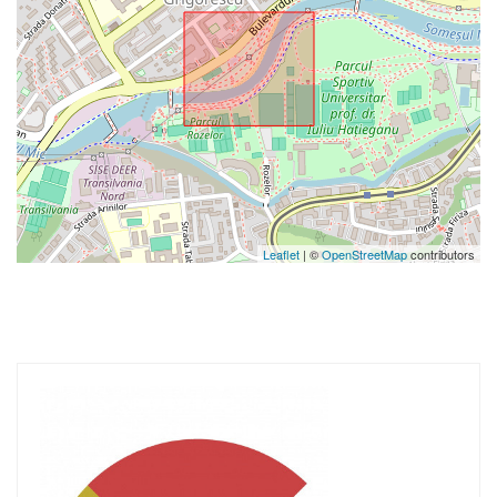
Leaflet
| ©
OpenStreetMap
contributors