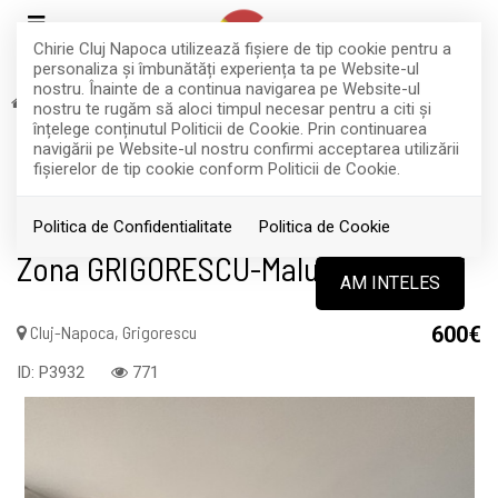
Chirie Cluj Napoca utilizează fişiere de tip cookie pentru a
personaliza și îmbunătăți experiența ta pe Website-ul
nostru. Înainte de a continua navigarea pe Website-ul
Inchiriere
Apartamente
Cluj-Napoca
Grigorescu
nostru te rugăm să aloci timpul necesar pentru a citi și
RETRAS
înțelege conținutul Politicii de Cookie. Prin continuarea
navigării pe Website-ul nostru confirmi acceptarea utilizării
Acest anunt nu mai este activ !
fişierelor de tip cookie conform Politicii de Cookie.
Apartament spațios cu 4 camere!
Politica de Confidentialitate
Politica de Cookie
Zona GRIGORESCU-Malul Someșului
AM INTELES
Cluj-Napoca, Grigorescu
600€
ID: P3932
771