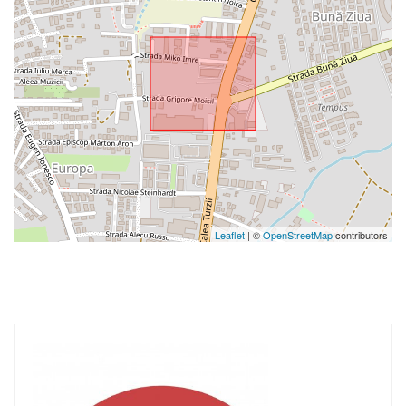
Leaflet
| ©
OpenStreetMap
contributors