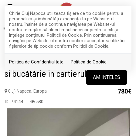
Chirie Cluj Napoca utilizează fişiere de tip cookie pentru a
personaliza și îmbunătăți experiența ta pe Website-ul
nostru. Înainte de a continua navigarea pe Website-ul
Inchiriere
Apartamente
Cluj-Napoca
Europa
nostru te rugăm să aloci timpul necesar pentru a citi și
RETRAS
înțelege conținutul Politicii de Cookie. Prin continuarea
navigării pe Website-ul nostru confirmi acceptarea utilizării
Acest anunt nu mai este activ !
fişierelor de tip cookie conform Politicii de Cookie.
Apartament cu 3 dormitoare + living
Politica de Confidentialitate
Politica de Cookie
si bucătărie in cartierul Europa
AM INTELES
Cluj-Napoca, Europa
780€
ID: P4144
580