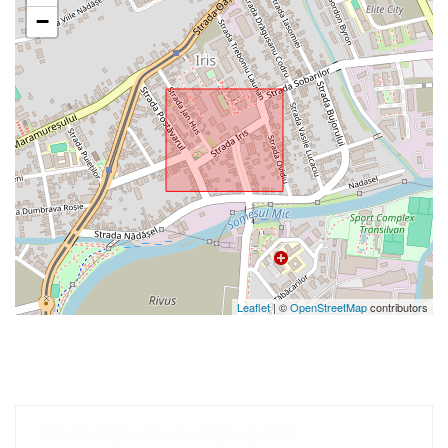
−
Leaflet
| ©
OpenStreetMap
contributors