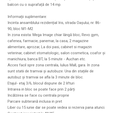
balcon cu o suprafață de 14 mp.
Informații suplimentare:
Incinta ansamblului rezidențial Iris, strada Oașului, nr. 86-
90, bloc M1-M2
In zona exista: Mega Image chiar lângă bloc, Revo gym,
cafenea, farmacie, panemar, la casa, 2 magazine
alimentare, aprozar, La doi pasi, cabinet si magazin
veterinar, cabinet stomatologic, salon cosmetica, coafor și
manichiura, banca BT, la 5 minute - Auchan etc.
Acces facil spre zona centrala, Iulius Mall, gara. In zona
sunt statii de tramvai și autobuze. Una din stațiile de
autobuz și tramvai se afla la 3 minute de bloc.
Etajul- etaj 3/6, blocul dispune de 2 lifturi
Intrarea in bloc se poate face prin 2 părți
Incălzirea se face cu centrala proprie
Parcare subterană inclusa in pret
Liber cu 15 iunie dar se poate vedea si rezerva pana atunci.