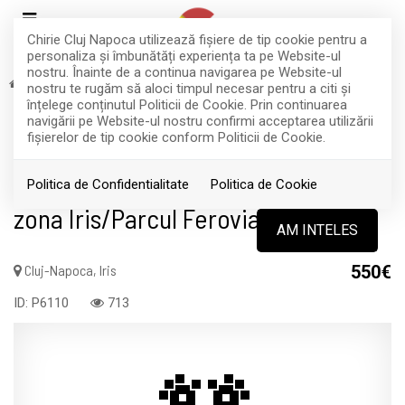
Chirie Cluj Napoca utilizează fişiere de tip cookie pentru a
personaliza și îmbunătăți experiența ta pe Website-ul
nostru. Înainte de a continua navigarea pe Website-ul
Inchiriere
Apartamente
Cluj-Napoca
Iris
nostru te rugăm să aloci timpul necesar pentru a citi și
RETRAS
înțelege conținutul Politicii de Cookie. Prin continuarea
navigării pe Website-ul nostru confirmi acceptarea utilizării
Acest anunt nu mai este activ !
fişierelor de tip cookie conform Politicii de Cookie.
Ap. cu 3 incaperi, terasa, garaj,
Politica de Confidentialitate
Politica de Cookie
zona Iris/Parcul Feroviarilor
AM INTELES
Cluj-Napoca, Iris
550€
ID: P6110
713