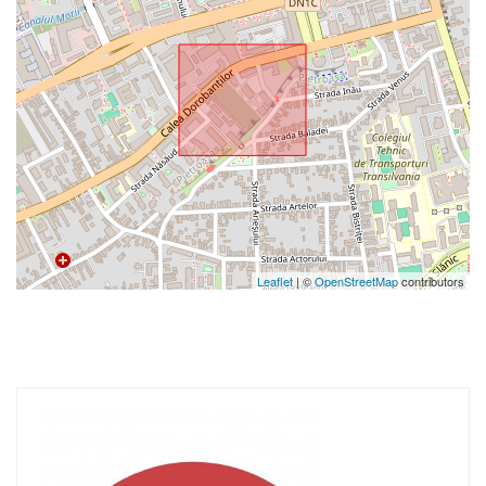
Leaflet
| ©
OpenStreetMap
contributors