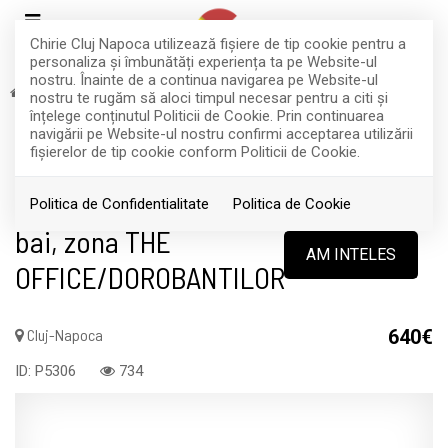
Chirie Cluj Napoca utilizează fişiere de tip cookie pentru a
personaliza și îmbunătăți experiența ta pe Website-ul
nostru. Înainte de a continua navigarea pe Website-ul
Inchiriere
Apartamente
Cluj-Napoca
nostru te rugăm să aloci timpul necesar pentru a citi și
RETRAS
înțelege conținutul Politicii de Cookie. Prin continuarea
navigării pe Website-ul nostru confirmi acceptarea utilizării
Acest anunt nu mai este activ !
fişierelor de tip cookie conform Politicii de Cookie.
Apart. spatios, 3 camere, 80 mp, 2
Politica de Confidentialitate
Politica de Cookie
bai, zona THE
AM INTELES
OFFICE/DOROBANTILOR
Cluj-Napoca
640€
ID: P5306
734