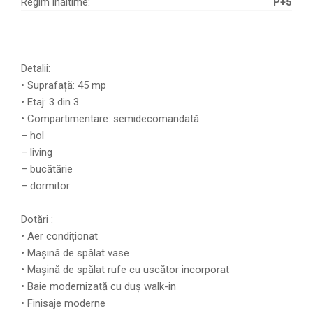
Regim inaltime:
P+5
Detalii:
• Suprafață: 45 mp
• Etaj: 3 din 3
• Compartimentare: semidecomandată
– hol
– living
– bucătărie
– dormitor
Dotări :
• Aer condiționat
• Mașină de spălat vase
• Mașină de spălat rufe cu uscător incorporat
• Baie modernizată cu duș walk-in
• Finisaje moderne