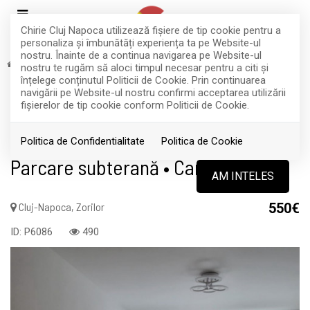
Chirie Cluj Napoca utilizează fişiere de tip cookie pentru a
personaliza și îmbunătăți experiența ta pe Website-ul
nostru. Înainte de a continua navigarea pe Website-ul
Inchiriere
Apartamente
Cluj-Napoca
Zorilor
nostru te rugăm să aloci timpul necesar pentru a citi și
RETRAS
înțelege conținutul Politicii de Cookie. Prin continuarea
navigării pe Website-ul nostru confirmi acceptarea utilizării
Acest anunt nu mai este activ !
fişierelor de tip cookie conform Politicii de Cookie.
Apartament modern cu 2 camere •
Politica de Confidentialitate
Politica de Cookie
Parcare subterană • Cartier Zorilor
AM INTELES
Cluj-Napoca, Zorilor
550€
ID: P6086
490