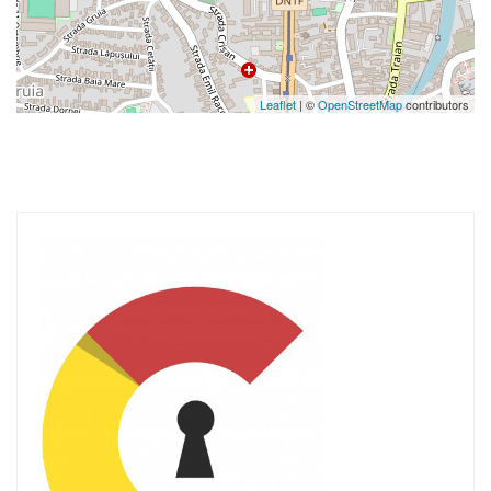
Leaflet
| ©
OpenStreetMap
contributors