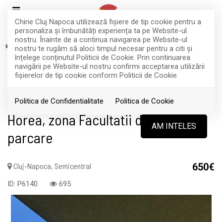
Chirie Cluj Napoca utilizează fişiere de tip cookie pentru a
personaliza și îmbunătăți experiența ta pe Website-ul
nostru. Înainte de a continua navigarea pe Website-ul
Inchiriere
Apartamente
Cluj-Napoca
Semicentral
nostru te rugăm să aloci timpul necesar pentru a citi și
RETRAS
înțelege conținutul Politicii de Cookie. Prin continuarea
navigării pe Website-ul nostru confirmi acceptarea utilizării
Acest anunt nu mai este activ !
fişierelor de tip cookie conform Politicii de Cookie.
Apartament cu 2 camere si Terasa,
Politica de Confidentialitate
Politica de Cookie
Horea, zona Facultatii de Litere,
AM INTELES
parcare
Cluj-Napoca, Semicentral
650€
ID: P6140
695