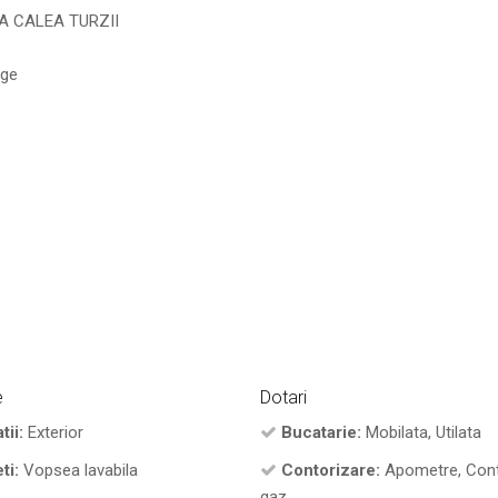
A CALEA TURZII
age
e
Dotari
tii:
Exterior
Bucatarie:
Mobilata, Utilata
ti:
Vopsea lavabila
Contorizare:
Apometre, Con
gaz