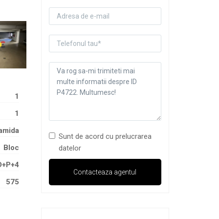
1
1
amida
Sunt de acord cu prelucrarea
Bloc
datelor
D+P+4
575