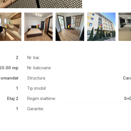
2
Nr. bai:
55.00 mp
Nr. balcoane:
comandat
Structura:
Car
1
Tip imobil:
Etaj 2
Regim inaltime:
S+
1
Garantie: