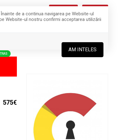
CEREREA TA
OFERTA TA
0
. Înainte de a continua navigarea pe Website-ul
 pe Website-ul nostru confirmi acceptarea utilizării
ROPRIETAR?
CONTACT
OREAZĂ CU NOI!
AM INTELES
TRAS
575€