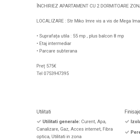
ÎNCHIRIEZ APARTAMENT CU 2 DORMITOARE ZON
LOCALIZARE : Str Miko Imre vis a vis de Mega Im
• Suprafața utila : 55 mp , plus balcon 8 mp
• Etaj intermediar
• Parcare subterana
Preț 575€
Tel 0753947395
Utilitati
Finisaj
Utilitati generale:
Curent, Apa,
Izola
Canalizare, Gaz, Acces internet, Fibra
Pere
optica, Utilitati in zona