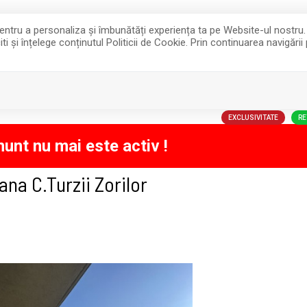
 pentru a personaliza și îmbunătăți experiența ta pe Website-ul nostru
i și înțelege conținutul Politicii de Cookie. Prin continuarea navigării
VANZARI
INCHIRIERI
P
COLAB
EXCLUSIVITATE
RE
unt nu mai este activ !
na C.Turzii Zorilor