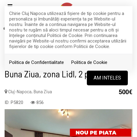
Chirie Cluj Napoca utilizează fişiere de tip cookie pentru a
personaliza și îmbunătăți experiența ta pe Website-ul
nostru. Înainte de a continua navigarea pe Website-ul
Inchiriere
Apartamente
Cluj-Napoca
Buna Ziua
nostru te rugăm să aloci timpul necesar pentru a citi și
RETRAS
înțelege conținutul Politicii de Cookie. Prin continuarea
navigării pe Website-ul nostru confirmi acceptarea utilizării
Acest anunt nu mai este activ !
fişierelor de tip cookie conform Politicii de Cookie.
Apartament cu 2 camere si balcon,
Politica de Confidentialitate
Politica de Cookie
Buna Ziua, zona Lidl, 2 parcări
AM INTELES
Cluj-Napoca, Buna Ziua
500€
ID: P5820
856