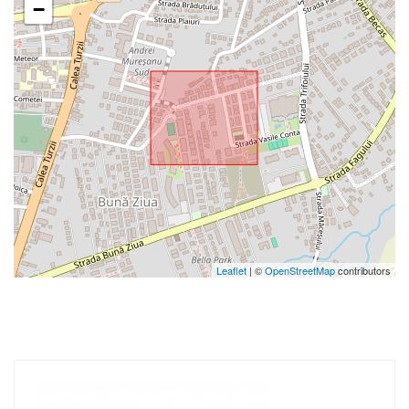
−
Leaflet
| ©
OpenStreetMap
contributors