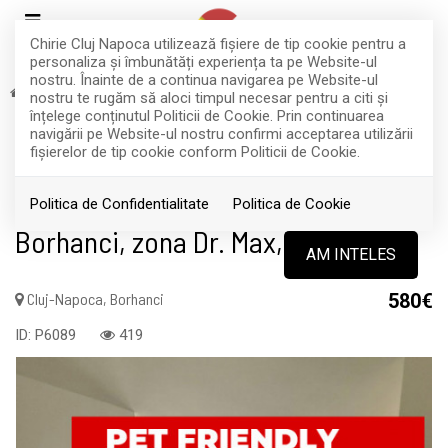
Chirie Cluj Napoca utilizează fişiere de tip cookie pentru a
personaliza și îmbunătăți experiența ta pe Website-ul
nostru. Înainte de a continua navigarea pe Website-ul
Inchiriere
Apartamente
Cluj-Napoca
Borhanci
nostru te rugăm să aloci timpul necesar pentru a citi și
RETRAS
înțelege conținutul Politicii de Cookie. Prin continuarea
navigării pe Website-ul nostru confirmi acceptarea utilizării
Acest anunt nu mai este activ !
fişierelor de tip cookie conform Politicii de Cookie.
Apartment cu 2 camere si balcon,
Politica de Confidentialitate
Politica de Cookie
Borhanci, zona Dr. Max, parcare
AM INTELES
Cluj-Napoca, Borhanci
580€
ID: P6089
419