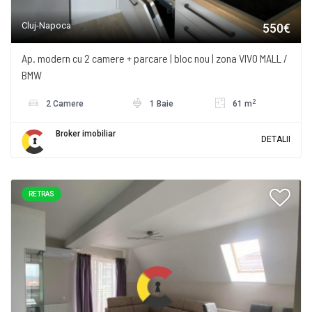
Cluj-Napoca
550€
Ap. modern cu 2 camere + parcare | bloc nou | zona VIVO MALL /
BMW
2
2 Camere
1 Baie
61 m
Broker imobiliar
DETALII
RETRAS