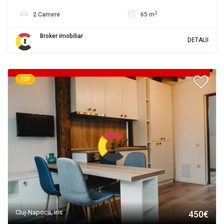
2
2 Camere
65 m
Broker imobiliar
DETALII
TOP
Cluj-Napoca, Iris
450€