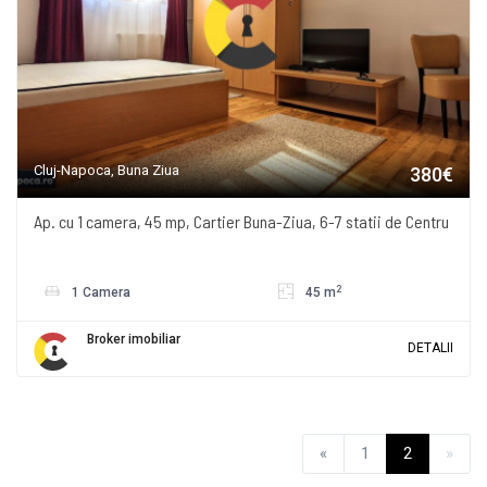
Cluj-Napoca, Buna Ziua
380€
Ap. cu 1 camera, 45 mp, Cartier Buna-Ziua, 6-7 statii de Centru
2
1 Camera
45 m
Broker imobiliar
DETALII
«
1
2
»