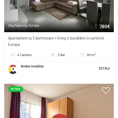
Cluj-Napoca, Europa
780€
Apartament cu 3 dormitoare + living si bucătărie in cartierul
Europa
2
4 Camere
2 Bai
90 m
Broker imobiliar
DETALII
RETRAS