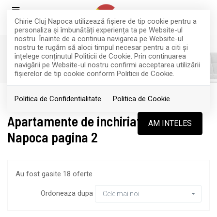
Chirie Cluj Napoca utilizează fişiere de tip cookie pentru a
personaliza și îmbunătăți experiența ta pe Website-ul
nostru. Înainte de a continua navigarea pe Website-ul
nostru te rugăm să aloci timpul necesar pentru a citi și
înțelege conținutul Politicii de Cookie. Prin continuarea
FILTREAZA
navigării pe Website-ul nostru confirmi acceptarea utilizării
fişierelor de tip cookie conform Politicii de Cookie.
Inchiriere
Apartamente
Politica de Confidentialitate
Politica de Cookie
Apartamente de inchiriat in Cluj-
AM INTELES
Napoca pagina 2
Au fost gasite 18 oferte
Ordoneaza dupa
Cele mai noi